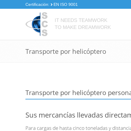
Pasar
Certificación:
EN ISO 9001
al
contenido
IT NEEDS TEAMWORK
principal
TO MAKE DREAMWORK
Transporte por helicóptero
Transporte por helicóptero person
Sus mercancías llevadas directam
Para cargas de hasta cinco toneladas y distanci