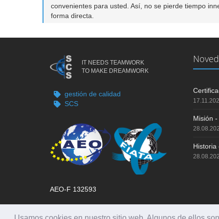
convenientes para usted. Así, no se pierde tiempo inne
forma directa.
Noved
IT NEEDS TEAMWORK
TO MAKE DREAMWORK
Certifi
gestión de calidad
17.11.20
SCS
Misión -
28.08.20
Histori
28.08.20
AEO-F 132593
Usamos cookies en nuestro sitio web. Algunos de ellos son 