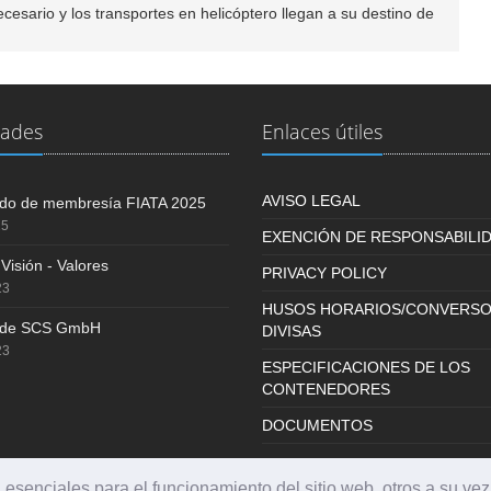
cesario y los transportes en helicóptero llegan a su destino de
ades
Enlaces útiles
AVISO LEGAL
cado de membresía FIATA 2025
25
EXENCIÓN DE RESPONSABILI
 Visión - Valores
PRIVACY POLICY
23
HUSOS HORARIOS/CONVERSO
a de SCS GmbH
DIVISAS
23
ESPECIFICACIONES DE LOS
CONTENEDORES
DOCUMENTOS
esenciales para el funcionamiento del sitio web, otros a su ve