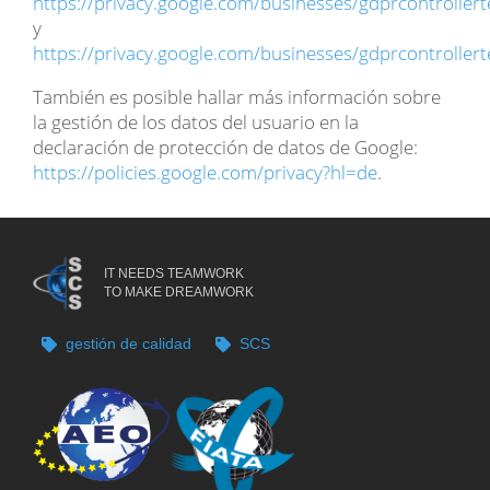
https://privacy.google.com/businesses/gdprcontroller
y
https://privacy.google.com/businesses/gdprcontroller
También es posible hallar más información sobre
la gestión de los datos del usuario en la
declaración de protección de datos de Google:
https://policies.google.com/privacy?hl=de
.
IT NEEDS TEAMWORK
TO MAKE DREAMWORK
gestión de calidad
SCS