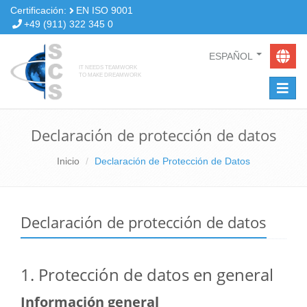
Pasar
Certificación:
EN ISO 9001
al
+49 (911) 322 345 0
contenido
principal
Servicio de transportes especiales
Novedades
Select
ESPAÑOL
your
IT NEEDS TEAMWORK
TO MAKE DREAMWORK
language
Flete aéreo
Especificaciones de los contenedores
Transporte por helicóptero
Documentos
Declaración de protección de datos
Mensajería a bordo
Husos horarios/Conversor de divisas
Inicio
Declaración de Protección de Datos
Transportes pesados
Declaración de protección de datos
Transportes especiales
Logística de aprovisionamiento
1. Protección de datos en general
Otros servicios
Información general