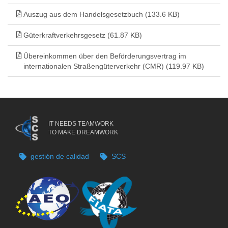
Auszug aus dem Handelsgesetzbuch (133.6 KB)
Güterkraftverkehrsgesetz (61.87 KB)
Übereinkommen über den Beförderungsvertrag im
internationalen Straßengüterverkehr (CMR) (119.97 KB)
IT NEEDS TEAMWORK
TO MAKE DREAMWORK
gestión de calidad
SCS