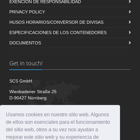
EXENCIÓN DE RESPONSABILIDAD
PRIVACY POLICY
HUSOS HORARIOS/CONVERSOR DE DIVISAS
ESPECIFICACIONES DE LOS CONTENEDORES
DOCUMENTOS
Get in touch!
SCS GmbH
Wiesbadener Straße 25
D-90427 Nürnberg
+49 (911) 32 234 - 50
Usamos cookies en nuestro sitio web. Algunos
+49 (911) 32 234 - 51
de ellos son esenciales para el funcionamiento
+49 (911) 32 234 - 52
del sitio web, otros a su vez nos ayudan a
info@scs-nue.com
mejorar este sitio web y su experiencia de