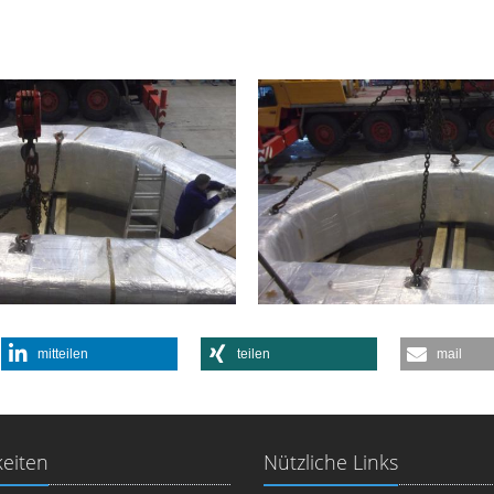
mitteilen
teilen
mail
eiten
Nützliche Links