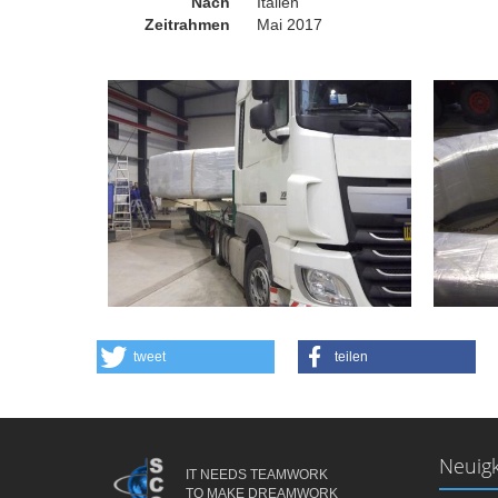
Nach
Italien
Zeitrahmen
Mai 2017
tweet
teilen
Neuigk
IT NEEDS TEAMWORK
TO MAKE DREAMWORK