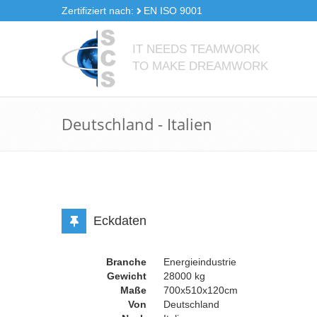
Direkt
Zertifiziert nach:
EN ISO 9001
zum
Inhalt
IT NEEDS TEAMWORK
TO MAKE DREAMWORK
Deutschland - Italien
Eckdaten
Branche
Energieindustrie
Gewicht
28000 kg
Maße
700x510x120cm
Von
Deutschland